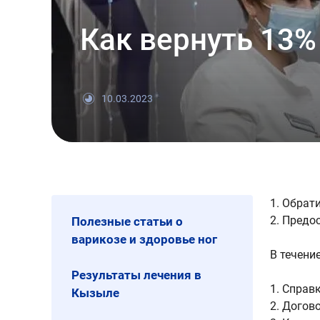
Как вернуть 13% 
10.03.2023
1. Обрат
2. Предо
Полезные статьи о
⠀
варикозе и здоровье ног
В течени
⠀
Результаты лечения в
1. Справ
Кызыле
2. Догов