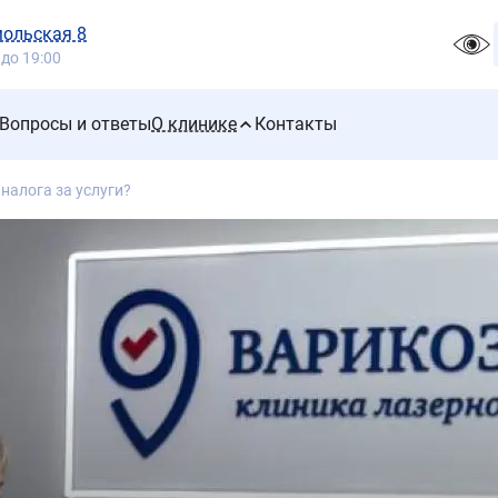
мольская 8
 до 19:00
Вопросы и ответы
О клинике
Контакты
налога за услуги?