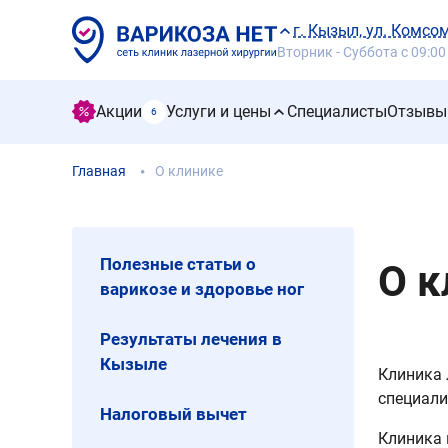
г. Кызыл, ул. Комсо
Вторник - Суббота с 09:00
Акции
Услуги и цены
Специалисты
Отзывы
6
Главная
О клинике
Полезные статьи о
О к
варикозе и здоровье ног
Результаты лечения в
Кызыле
Клиника 
специали
Налоговый вычет
Клиника 