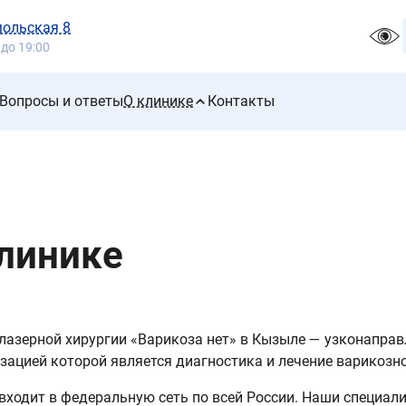
мольская 8
 до 19:00
Вопросы и ответы
О клинике
Контакты
линике
лазерной хирургии «Варикоза нет» в Кызыле — узконаправ
зацией которой является диагностика и лечение варикозно
входит в федеральную сеть по всей России. Наши специа