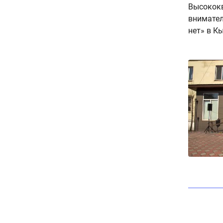
Высококв
внимател
нет» в К