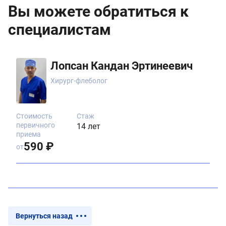
Вы можете обратиться к
специалистам
Лопсан Кандан Эртинеевич
Хирург-флеболог
Стоимость
Стаж
первичного
14 лет
приема
590 ₽
от
Вернуться назад