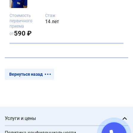
Стоимость
Стаж
первичного
14 лет
приема
590 ₽
от
Вернуться назад
Услуги и цены
Политика конфиденциальности